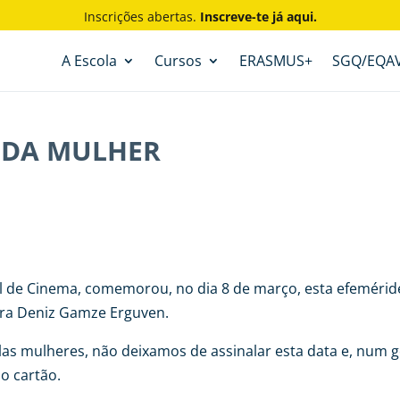
Inscrições abertas.
Inscreve-te já aqui.
A Escola
Cursos
ERASMUS+
SGQ/EQA
 DA MULHER
 de Cinema, comemorou, no dia 8 de março, esta efemérid
ora Deniz Gamze Erguven.
s mulheres, não deixamos de assinalar esta data e, num g
o cartão.