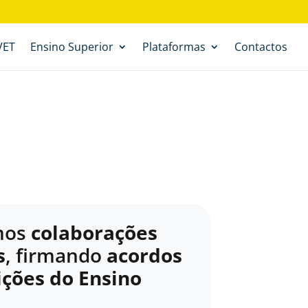
VET
Ensino Superior
Plataformas
Contactos
mos
colaborações
s
, firmando
acordos
ições
do Ensino