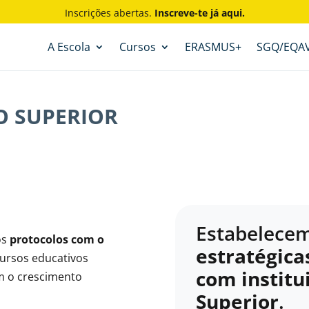
Inscrições abertas.
Inscreve-te já aqui.
A Escola
Cursos
ERASMUS+
SGQ/EQA
O SUPERIOR
Estabelece
os
protocolos com o
estratégica
ursos educativos
com institu
m o crescimento
Superior
.