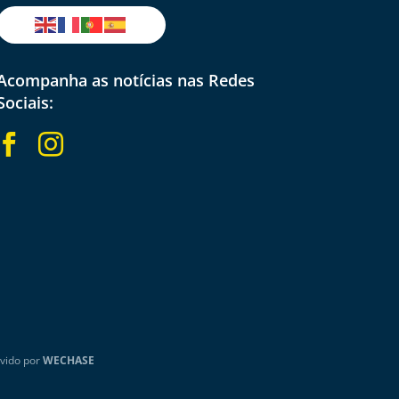
Acompanha as notícias nas Redes
Sociais:


vido por
WECHASE