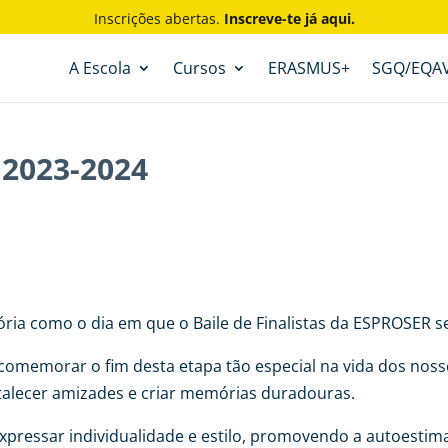
Inscrições abertas.
Inscreve-te já aqui.
A Escola
Cursos
ERASMUS+
SGQ/EQA
 2023-2024
ia como o dia em que o Baile de Finalistas da ESPROSER se 
 comemorar o fim desta etapa tão especial na vida dos no
talecer amizades e criar memórias duradouras.
 expressar individualidade e estilo, promovendo a autoesti