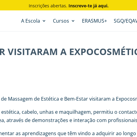
Inscrições abertas.
Inscreve-te já aqui.
A Escola
Cursos
ERASMUS+
SGQ/EQA
R VISITARAM A EXPOCOSMÉTIC
a de Massagem de Estética e Bem-Estar visitaram a Expocos
 estética, cabelo, unhas e maquilhagem, permitiu o contac
a, através de demonstrações e interação com profissionais
mentar as aprendizagens que têm vindo a adquirir ao long