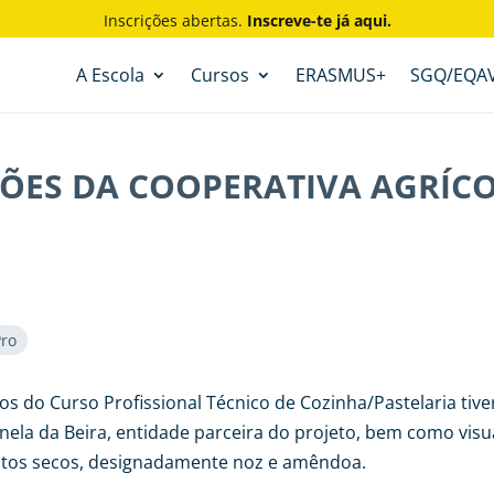
Inscrições abertas.
Inscreve-te já aqui.
A Escola
Cursos
ERASMUS+
SGQ/EQA
ÇÕES DA COOPERATIVA AGRÍC
Pro
 do Curso Profissional Técnico de Cozinha/Pastelaria tive
enela da Beira, entidade parceira do projeto, bem como vis
rutos secos, designadamente noz e amêndoa.