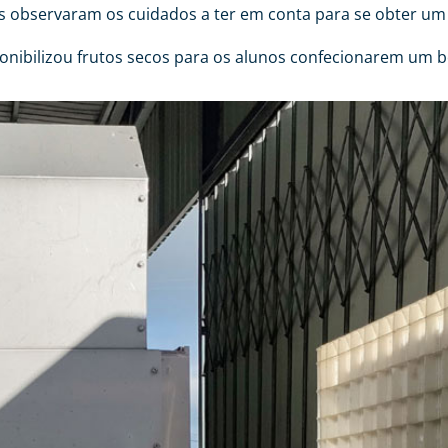
s observaram os cuidados a ter em conta para se obter um
isponibilizou frutos secos para os alunos confecionarem um 