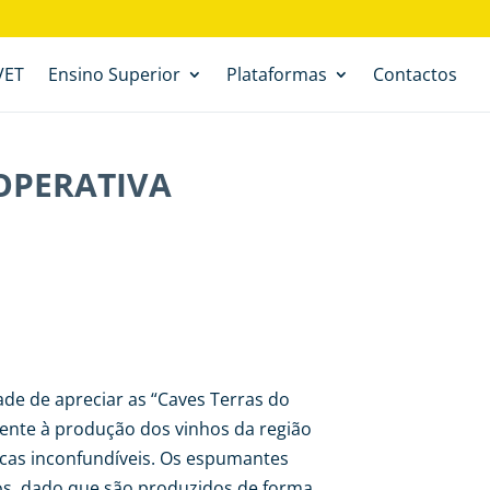
VET
Ensino Superior
Plataformas
Contactos
OOPERATIVA
ade de apreciar as “Caves Terras do
cente à produção dos vinhos da região
icas inconfundíveis. Os espumantes
sos, dado que são produzidos de forma