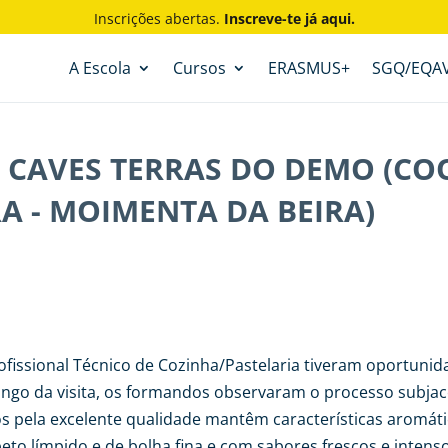
Inscrições abertas.
Inscreve-te já aqui.
A Escola
Cursos
ERASMUS+
SGQ/EQA
S CAVES TERRAS DO DEMO (C
A - MOIMENTA DA BEIRA)
ofissional Técnico de Cozinha/Pastelaria tiveram oportunid
ongo da visita, os formandos observaram o processo subja
s pela excelente qualidade mantêm características aromát
eto límpido e de bolha fina e com sabores frescos e inten