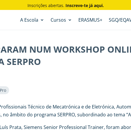
Inscrições abertas.
Inscreve-te já aqui.
A Escola
Cursos
ERASMUS+
SGQ/EQA
IPARAM NUM WORKSHOP ONLI
A SERPRO
 Pro
 Profissionais Técnico de Mecatrónica e de Eletrónica, Au
, no âmbito do programa SERPRO, subordinado ao tema “A
 Luís Prata, Siemens Senior Professional Trainer, foram ab