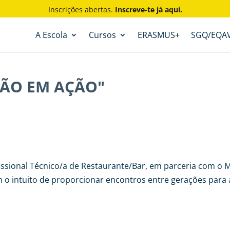
Inscrições abertas.
Inscreve-te já aqui.
A Escola
Cursos
ERASMUS+
SGQ/EQA
ÇÃO EM AÇÃO"
ofissional Técnico/a de Restaurante/Bar, em parceria com 
 o intuito de proporcionar encontros entre gerações para