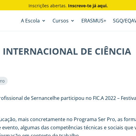
Inscrições abertas.
Inscreve-te já aqui.
A Escola
Cursos
ERASMUS+
SGQ/EQA
AL INTERNACIONAL DE CIÊNCIA
Pro
ofissional de Sernancelhe participou no FIC.A 2022 – Festiva
Educação, mais concretamente no Programa Ser Pro, as form
 evento, algumas das competências técnicas e sociais que
 formação em contexto de trabalho.