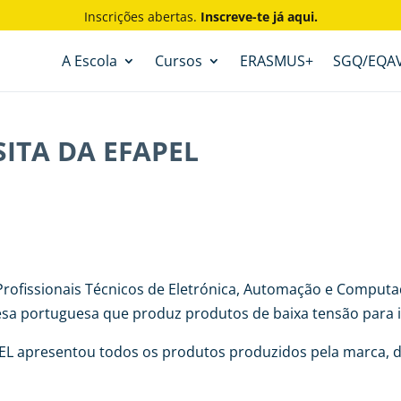
Inscrições abertas.
Inscreve-te já aqui.
A Escola
Cursos
ERASMUS+
SGQ/EQA
SITA DA EFAPEL
Profissionais Técnicos de Eletrónica, Automação e Computa
sa portuguesa que produz produtos de baixa tensão para in
APEL apresentou todos os produtos produzidos pela marca