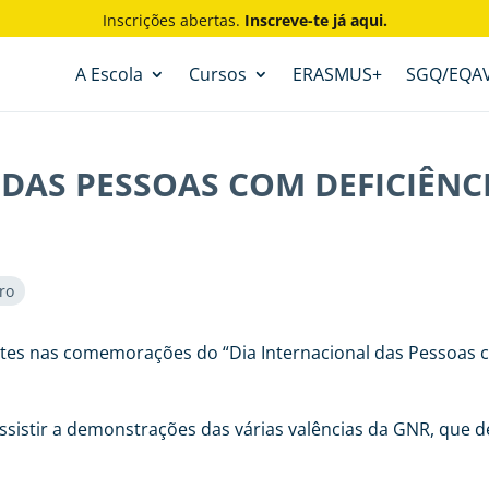
Inscrições abertas.
Inscreve-te já aqui.
A Escola
Cursos
ERASMUS+
SGQ/EQA
DAS PESSOAS COM DEFICIÊNC
ro
es nas comemorações do “Dia Internacional das Pessoas c
sistir a demonstrações das várias valências da GNR, que d