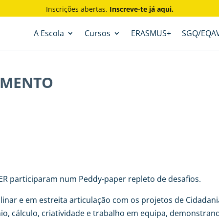
Inscrições abertas.
Inscreve-te já aqui.
A Escola
Cursos
ERASMUS+
SGQ/EQA
VIMENTO
ER participaram num Peddy-paper repleto de desafios.
linar e em estreita articulação com os projetos de Cidadani
io, cálculo, criatividade e trabalho em equipa, demonstra