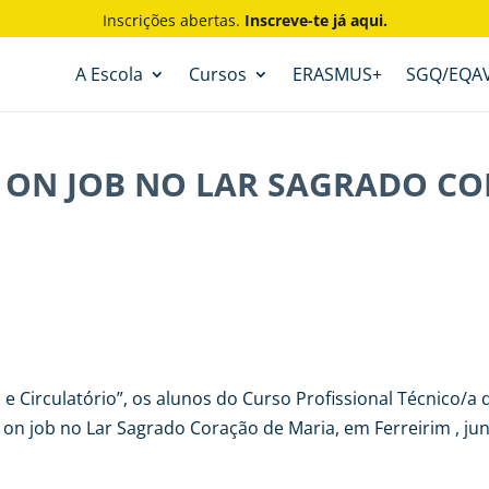
Inscrições abertas.
Inscreve-te já aqui.
A Escola
Cursos
ERASMUS+
SGQ/EQA
ON JOB NO LAR SAGRADO CO
 Circulatório”, os alunos do Curso Profissional Técnico/a d
n job no Lar Sagrado Coração de Maria, em Ferreirim , ju