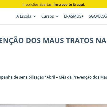
Inscrições abertas.
Inscreve-te já aqui.
A Escola
Cursos
ERASMUS+
SGQ/EQA
EVENÇÃO DOS MAUS TRATOS NA
anha de sensibilização “Abril – Mês da Prevenção dos Maus