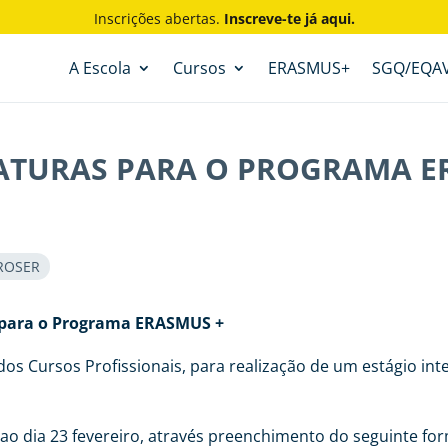
Inscrições abertas.
Inscreve-te já aqui.
A Escola
Cursos
ERASMUS+
SGQ/EQA
ATURAS PARA O PROGRAMA E
ROSER
 para o Programa ERASMUS +
dos Cursos Profissionais, para realização de um estágio int
ao dia 23 fevereiro, através preenchimento do seguinte for