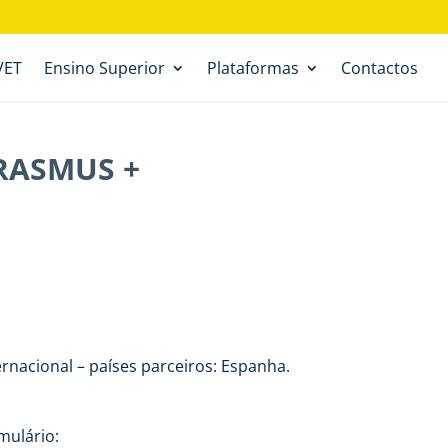
VET
Ensino Superior
Plataformas
Contactos
RASMUS +
ernacional – países parceiros: Espanha.
mulário: