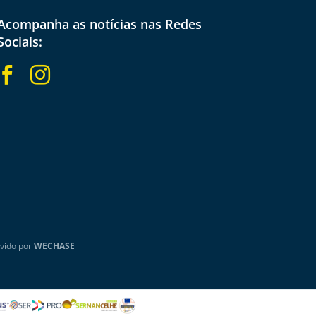
Acompanha as notícias nas Redes
Sociais:


vido por
WECHASE