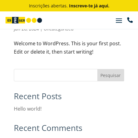
Inscrições abertas.
Inscreve-te já aqui.

Hello world!
Jan 26, 2024
|
Uncategorized
Welcome to WordPress. This is your first post.
Edit or delete it, then start writing!
Pesquisar
Recent Posts
Hello world!
Recent Comments