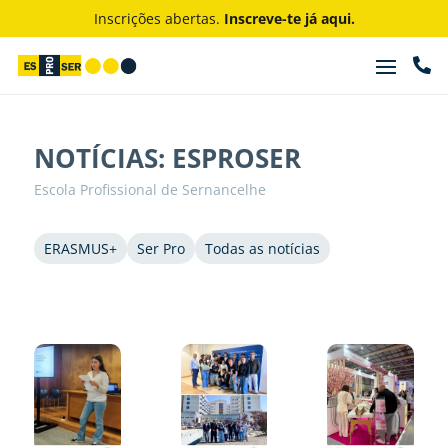
Inscrições abertas.
Inscreve-te já aqui.

NOTÍCIAS: ESPROSER
Escola Profissional de Sernancelhe
ERASMUS+
Ser Pro
Todas as notícias
“BOLA PRA
Campeona
TOD@S”
to Regional
do F1 in
Schools