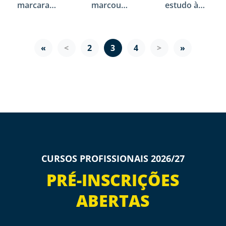
marcaram
marcou
estudo às
presença
presença
instalações
no Meet
no
da WEG,
no âmbito
«
<
2
3
4
>
»
do
programa
SER PRO
CURSOS PROFISSIONAIS 2026/27
PRÉ-INSCRIÇÕES
ABERTAS