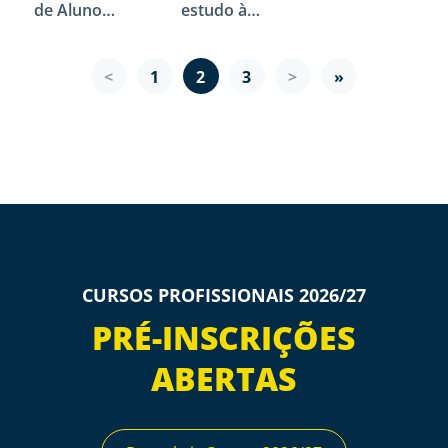
de Alunos
estudo à
Auxiliar de
de EMRC
empresa
Saúde
participara
<
1
2
3
>
»
m no
Encontro
Científico
“A Pessoa
no Centro
do
Cuidado”
CURSOS PROFISSIONAIS 2026/27
PRÉ-INSCRIÇÕES
ABERTAS