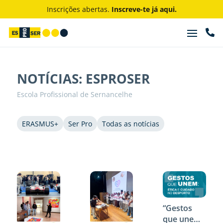
Inscrições abertas.
Inscreve-te já aqui.

NOTÍCIAS: ESPROSER
Escola Profissional de Sernancelhe
ERASMUS+
Ser Pro
Todas as notícias
Flowbotic
“Gestos
que unem: